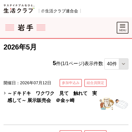
本文へジャンプする。
ページの先頭です。
生活クラブ連合会
別のウィンドウで開きます。
ここからサイト内共通メニューです。
サイト内共通メニューをスキップする
サイト内共通メニューここまで。
2026年5月
5
件(1/1ページ)
表示件数
開催日：2026年07月12日
参加申込み
組合員限定
～ドキドキ ワクワク 見て 触れて 実
感して～ 展示販売会 ＠金ヶ崎