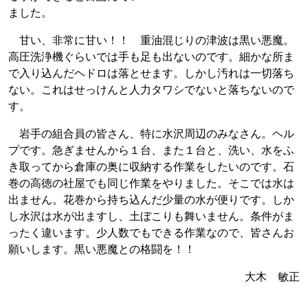
ました。
甘い、非常に甘い！！ 重油混じりの津波は黒い悪魔。
高圧洗浄機ぐらいでは手も足も出ないのです。細かな所ま
で入り込んだヘドロは落とせます。しかし汚れは一切落ち
ない。これはせっけんと人力タワシでないと落ちないので
す。
岩手の組合員の皆さん、特に水沢周辺のみなさん。ヘル
プです。急ぎませんから１台、また１台と、洗い、水をふ
き取ってから倉庫の奥に収納する作業をしたいのです。石
巻の高徳の社屋でも同じ作業をやりました。そこでは水は
出ません。花巻から持ち込んだ少量の水が便りです。しか
し水沢は水が出ますし、土ぼこりも舞いません。条件がま
ったく違います。少人数でもできる作業なので、皆さんお
願いします。黒い悪魔との格闘を！！
大木 敏正