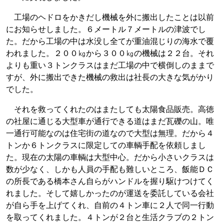
工場のヘドロをかきだし機械を外に搬出したことは以前
にお知らせしました。６メートル７メートルの津波でし
た。だから工場の中は水没し全てが重油混じりの海水で覆
われました。２００㎏から３００㎏の機械は２２台。それ
よりも重い３トンクラスはまだ工場の中で横倒しのままで
すが、外に搬出できた機械の救出は社長の大きな気がかり
でした。
それを救ってくれたのはまたしても太陽食品販売。高徳
の社屋に通じる大型車が通行できる道はまだ瓦礫の山。唯
一通行可能なのは住宅街の道なので大型は無理。だから４
トンか６トンクラスに限定しての車輌手配を依頼しまし
た。現在の太陽の車輌は大型中心。だから小さいクラスは
数が少なく、しかも人員の手配も難しいところ、飯能ＤＣ
の所長である橋本さん自らがハンドルを握り駆けつけてく
れました。そして嬉しかったのが運送を委託している会社
が自ら手を上げてくれ、自前の４トン車に２人で同一行動
を取ってくれました。４トンが２台と生活クラブの２トン