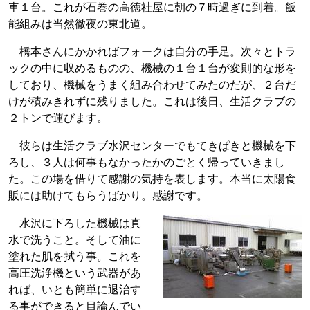
車１台。これが石巻の高徳社屋に朝の７時過ぎに到着。飯
能組みは当然徹夜の東北道。
橋本さんにかかればフォークは自分の手足。次々とトラ
ックの中に収めるものの、機械の１台１台が変則的な形を
しており、機械をうまく組み合わせてみたのだが、２台だ
けが積みきれずに残りました。これは後日、生活クラブの
２トンで運びます。
彼らは生活クラブ水沢センターでもてきぱきと機械を下
ろし、３人は何事もなかったかのごとく帰っていきまし
た。この場を借りて感謝の気持を表します。本当に太陽食
販には助けてもらうばかり。感謝です。
水沢に下ろした機械は真
水で洗うこと。そして油に
塗れた肌を拭う事。これを
高圧洗浄機という武器があ
れば、いとも簡単に退治す
る事ができると目論んでい