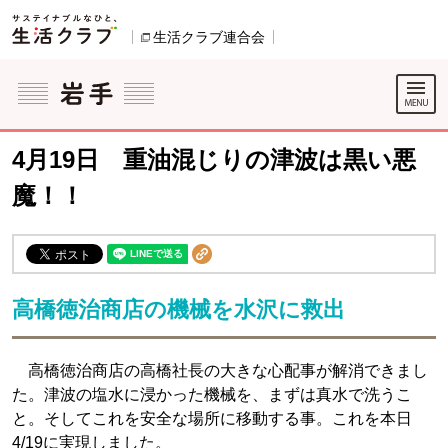
本文へジャンプする。
ページの先頭です。
生活クラブ連合会
別のウィンドウで開きます。
ここからサイト内共通メニューです。
サイト内共通メニューをスキップする
サイト内共通メニューここまで。
4月19日 重油混じりの津波は黒い悪
魔！！
高橋徳治商店の機械を水沢に救出
高橋徳治商店の高橋社長の大きな心配事が解消できまし
た。津波の塩水に浸かった機械を、まずは真水で洗うこ
と。そしてこれを安全な場所に移動する事。これを本日
4/19に実現しました。