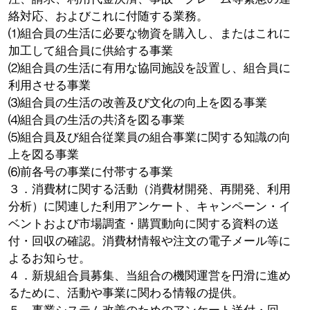
絡対応、およびこれに付随する業務。
⑴組合員の生活に必要な物資を購入し、またはこれに
加工して組合員に供給する事業
⑵組合員の生活に有用な協同施設を設置し、組合員に
利用させる事業
⑶組合員の生活の改善及び文化の向上を図る事業
⑷組合員の生活の共済を図る事業
⑸組合員及び組合従業員の組合事業に関する知識の向
上を図る事業
⑹前各号の事業に付帯する事業
３．消費材に関する活動（消費材開発、再開発、利用
分析）に関連した利用アンケート、キャンペーン・イ
ベントおよび市場調査・購買動向に関する資料の送
付・回収の確認。消費材情報や注文の電子メール等に
よるお知らせ。
４．新規組合員募集、当組合の機関運営を円滑に進め
るために、活動や事業に関わる情報の提供。