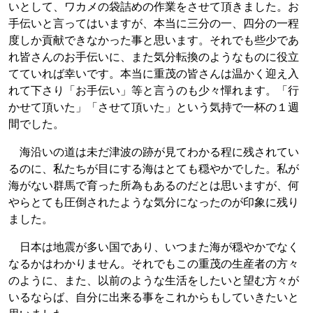
いとして、ワカメの袋詰めの作業をさせて頂きました。お
手伝いと言ってはいますが、本当に三分の一、四分の一程
度しか貢献できなかった事と思います。それでも些少であ
れ皆さんのお手伝いに、また気分転換のようなものに役立
てていれば幸いです。本当に重茂の皆さんは温かく迎え入
れて下さり「お手伝い」等と言うのも少々憚れます。「行
かせて頂いた」「させて頂いた」という気持で一杯の１週
間でした。
海沿いの道は未だ津波の跡が見てわかる程に残されてい
るのに、私たちが目にする海はとても穏やかでした。私が
海がない群馬で育った所為もあるのだとは思いますが、何
やらとても圧倒されたような気分になったのが印象に残り
ました。
日本は地震が多い国であり、いつまた海が穏やかでなく
なるかはわかりません。それでもこの重茂の生産者の方々
のように、また、以前のような生活をしたいと望む方々が
いるならば、自分に出来る事をこれからもしていきたいと