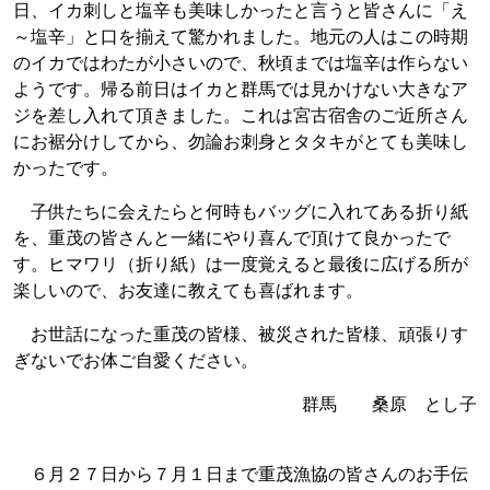
日、イカ刺しと塩辛も美味しかったと言うと皆さんに「え
～塩辛」と口を揃えて驚かれました。地元の人はこの時期
のイカではわたが小さいので、秋頃までは塩辛は作らない
ようです。帰る前日はイカと群馬では見かけない大きなア
ジを差し入れて頂きました。これは宮古宿舎のご近所さん
にお裾分けしてから、勿論お刺身とタタキがとても美味し
かったです。
子供たちに会えたらと何時もバッグに入れてある折り紙
を、重茂の皆さんと一緒にやり喜んで頂けて良かったで
す。ヒマワリ（折り紙）は一度覚えると最後に広げる所が
楽しいので、お友達に教えても喜ばれます。
お世話になった重茂の皆様、被災された皆様、頑張りす
ぎないでお体ご自愛ください。
群馬 桑原 とし子
６月２７日から７月１日まで重茂漁協の皆さんのお手伝