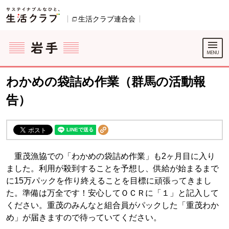
本文へジャンプする。
ページの先頭です。
生活クラブ連合会
別のウィンドウで開きます。
ここからサイト内共通メニューです。
サイト内共通メニューをスキップする
サイト内共通メニューここまで。
わかめの袋詰め作業（群馬の活動報
告）
重茂漁協での「わかめの袋詰め作業」も2ヶ月目に入り
ました。利用が殺到することを予想し、供給が始まるまで
に15万パックを作り終えることを目標に頑張ってきまし
た。準備は万全です！安心してＯＣＲに「１」と記入して
ください。重茂のみんなと組合員がパックした「重茂わか
め」が届きますので待っていてください。