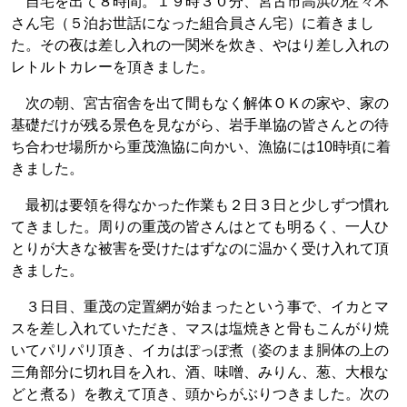
自宅を出て８時間。１９時３０分、宮古市高浜の佐々木
さん宅（５泊お世話になった組合員さん宅）に着きまし
た。その夜は差し入れの一関米を炊き、やはり差し入れの
レトルトカレーを頂きました。
次の朝、宮古宿舎を出て間もなく解体ＯＫの家や、家の
基礎だけが残る景色を見ながら、岩手単協の皆さんとの待
ち合わせ場所から重茂漁協に向かい、漁協には10時頃に着
きました。
最初は要領を得なかった作業も２日３日と少しずつ慣れ
てきました。周りの重茂の皆さんはとても明るく、一人ひ
とりが大きな被害を受けたはずなのに温かく受け入れて頂
きました。
３日目、重茂の定置網が始まったという事で、イカとマ
スを差し入れていただき、マスは塩焼きと骨もこんがり焼
いてパリパリ頂き、イカはぽっぽ煮（姿のまま胴体の上の
三角部分に切れ目を入れ、酒、味噌、みりん、葱、大根な
どと煮る）を教えて頂き、頭からがぶりつきました。次の