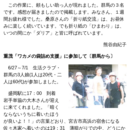
この作業に、頼もしい助っ人が現れました。群馬の３名
です。感想が届きましたので掲載します。みなさん、１週
間お疲れ様でした。桑原さんの「折り紙交流」は、お昼休
みに楽しく続いています。でも折り紙の「ひまわり」は、
いつの間にか「ダリア」と皆に呼ばれています。
熊谷由紀子
重茂「ワカメの袋詰め支援」に参加して〔群馬から〕
6/27～7/1 生活クラブ・
群馬の3人娘(1人は20代・二
人は60代)が参加しました。
盛岡駅に17：00 到着
岩手単協の大木さんが迎え
に来てくれました。「暗く
ならないうちに着いたほう
が良いよ！！」の言葉どおり、宮古市高浜の宿舎になる
佐々木家へ着いたのは19：31 薄暗がりでの中、どうにか