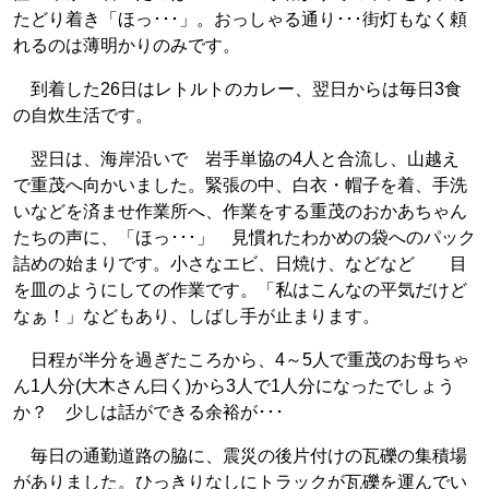
たどり着き「ほっ･･･」。おっしゃる通り･･･街灯もなく頼
れるのは薄明かりのみです。
到着した26日はレトルトのカレー、翌日からは毎日3食
の自炊生活です。
翌日は、海岸沿いで 岩手単協の4人と合流し、山越え
で重茂へ向かいました。緊張の中、白衣・帽子を着、手洗
いなどを済ませ作業所へ、作業をする重茂のおかあちゃん
たちの声に、「ほっ･･･」 見慣れたわかめの袋へのパック
詰めの始まりです。小さなエビ、日焼け、などなど 目
を皿のようにしての作業です。「私はこんなの平気だけど
なぁ！」などもあり、しばし手が止まります。
日程が半分を過ぎたころから、4～5人で重茂のお母ちゃ
ん1人分(大木さん曰く)から3人で1人分になったでしょう
か？ 少しは話ができる余裕が･･･
毎日の通勤道路の脇に、震災の後片付けの瓦礫の集積場
がありました。ひっきりなしにトラックが瓦礫を運んでい