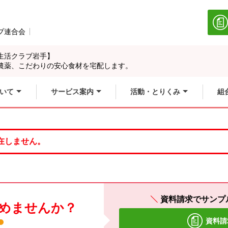
ブ連合会
別のウィンドウで開きます。
生活クラブ岩手】
農薬、こだわりの安心食材を宅配します。
いて
サービス案内
活動・とりくみ
組
在しません。
資料請求でサンプ
めませんか？
資料請