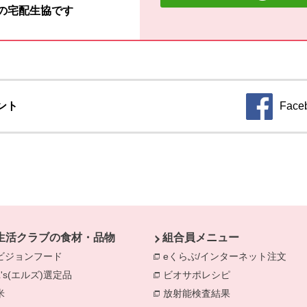
材の宅配生協です
ント
Face
生活クラブの食材・品物
組合員メニュー
ビジョンフード
別のウィンドウで開きます。
eくらぶ/インターネット注文
別の
L's(エルズ)選定品
別のウィンドウで開きます。
ビオサポレシピ
別のウィンドウで
米
別のウィンドウで開きます。
放射能検査結果
別のウィンドウで