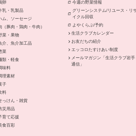
鶏卵
別のウィンドウで開きます。
今週の野菜情報
別のウィンドウで
牛乳・乳製品
別のウィンドウで開きます。
グリーンシステム/リユース・リ
イクル回収
別のウィンドウで開き
ハム、ソーセージ
別のウィンドウで開きます。
よやくらぶ/予約
別のウィンドウ
肉（豚肉・鶏肉・牛肉）
別のウィンドウで開きます。
生活クラブカレンダー
野菜・果物
別のウィンドウで開きます。
お友だちの紹介
魚介、魚介加工品
別のウィンドウで開きます。
エッコロたすけあい制度
惣菜
別のウィンドウで開きます。
メールマガジン「生活クラブ岩手
麺類・軽食
別のウィンドウで開きます。
通信」
調味料
別のウィンドウで開きます。
調理素材
別のウィンドウで開きます。
菓子
別のウィンドウで開きます。
ます。
飲料
別のウィンドウで開きます。
せっけん・雑貨
別のウィンドウで開きます。
防災用品
別のウィンドウで開きます。
開きます。
子育て応援
別のウィンドウで開きます。
ます。
美食百彩
別のウィンドウで開きます。
で開きます。
ンドウで開きます。