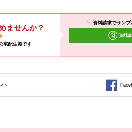
資料請求でサンプ
めませんか？
資料請
材の宅配生協です
ント
Face