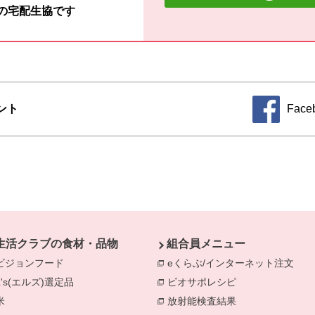
材の宅配生協です
ント
Face
生活クラブの食材・品物
組合員メニュー
ビジョンフード
別のウィンドウで開きます。
eくらぶ/インターネット注文
別の
L's(エルズ)選定品
別のウィンドウで開きます。
ビオサポレシピ
別のウィンドウで
米
別のウィンドウで開きます。
放射能検査結果
別のウィンドウで