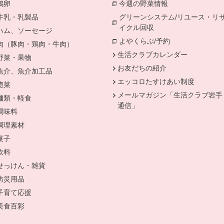
鶏卵
別のウィンドウで開きます。
今週の野菜情報
別のウィンドウで
牛乳・乳製品
別のウィンドウで開きます。
グリーンシステム/リユース・リ
イクル回収
別のウィンドウで開き
ハム、ソーセージ
別のウィンドウで開きます。
よやくらぶ/予約
別のウィンドウ
肉（豚肉・鶏肉・牛肉）
別のウィンドウで開きます。
生活クラブカレンダー
野菜・果物
別のウィンドウで開きます。
お友だちの紹介
魚介、魚介加工品
別のウィンドウで開きます。
エッコロたすけあい制度
惣菜
別のウィンドウで開きます。
メールマガジン「生活クラブ岩手
麺類・軽食
別のウィンドウで開きます。
通信」
調味料
別のウィンドウで開きます。
調理素材
別のウィンドウで開きます。
菓子
別のウィンドウで開きます。
ます。
飲料
別のウィンドウで開きます。
せっけん・雑貨
別のウィンドウで開きます。
防災用品
別のウィンドウで開きます。
開きます。
子育て応援
別のウィンドウで開きます。
ます。
美食百彩
別のウィンドウで開きます。
で開きます。
ンドウで開きます。