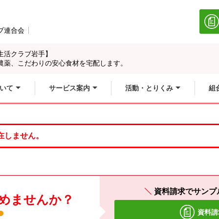
ブ連合会
別のウィンドウで開きます。
生活クラブ岩手】
農薬、こだわりの安心食材を宅配します。
いて
サービス案内
活動・とりくみ
組
在しません。
資料請求でサンプ
めませんか？
資料請