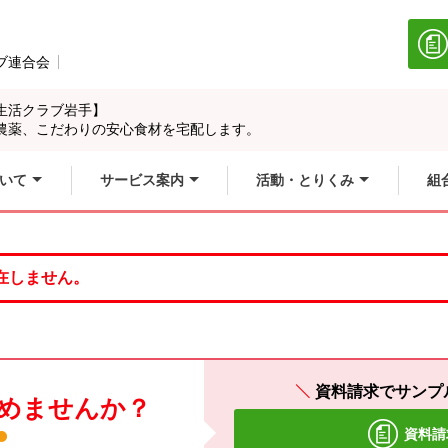
ブ連合会
別のウィンドウで開きます。
生活クラブ岩手】
農薬、こだわりの安心食材を宅配します。
いて
サービス案内
活動・とりくみ
組
在しません。
資料請求でサンプ
めませんか？
資料請