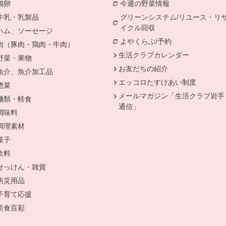
鶏卵
別のウィンドウで開きます。
今週の野菜情報
別のウィンドウで
牛乳・乳製品
別のウィンドウで開きます。
グリーンシステム/リユース・リ
イクル回収
別のウィンドウで開き
ハム、ソーセージ
別のウィンドウで開きます。
よやくらぶ/予約
別のウィンドウ
肉（豚肉・鶏肉・牛肉）
別のウィンドウで開きます。
生活クラブカレンダー
野菜・果物
別のウィンドウで開きます。
お友だちの紹介
魚介、魚介加工品
別のウィンドウで開きます。
エッコロたすけあい制度
惣菜
別のウィンドウで開きます。
メールマガジン「生活クラブ岩手
麺類・軽食
別のウィンドウで開きます。
通信」
調味料
別のウィンドウで開きます。
調理素材
別のウィンドウで開きます。
菓子
別のウィンドウで開きます。
ます。
飲料
別のウィンドウで開きます。
せっけん・雑貨
別のウィンドウで開きます。
防災用品
別のウィンドウで開きます。
開きます。
子育て応援
別のウィンドウで開きます。
ます。
美食百彩
別のウィンドウで開きます。
で開きます。
ンドウで開きます。