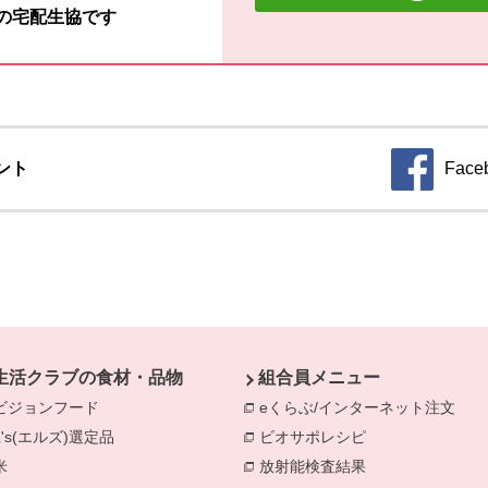
材の宅配生協です
ント
Face
生活クラブの食材・品物
組合員メニュー
ビジョンフード
別のウィンドウで開きます。
eくらぶ/インターネット注文
別の
L's(エルズ)選定品
別のウィンドウで開きます。
ビオサポレシピ
別のウィンドウで
米
別のウィンドウで開きます。
放射能検査結果
別のウィンドウで