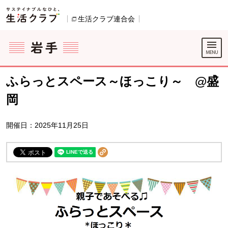
本文へジャンプする。
ページの先頭です。
生活クラブ連合会
別のウィンドウで開きます。
ここからサイト内共通メニューです。
サイト内共通メニューをスキップする
サイト内共通メニューここまで。
ふらっとスペース～ほっこり～ @盛
岡
開催日：2025年11月25日