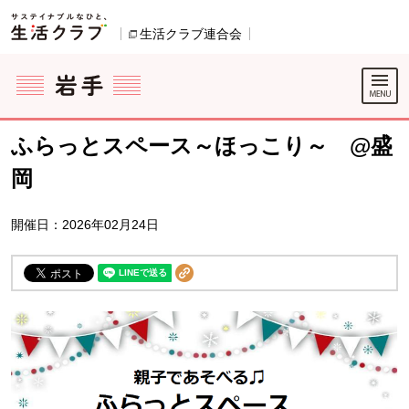
本文へジャンプする。
ページの先頭です。
生活クラブ連合会
別のウィンドウで開きます。
ここからサイト内共通メニューです。
サイト内共通メニューをスキップする
サイト内共通メニューここまで。
ふらっとスペース～ほっこり～ @盛
岡
開催日：2026年02月24日