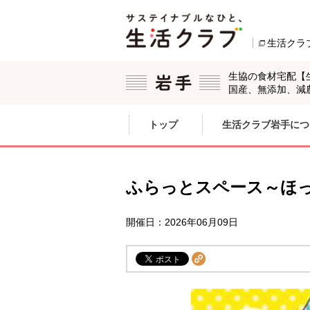
本文へジャンプする。
ページの先頭です。
生活クラ
生協の食材宅配【
国産、無添加、減
ここからサイト内共通メニューです。
サイト内共通メニューをスキップする
トップ
生活クラブ岩手につ
サイト内共通メニューここまで。
ふらっとスペース～ほ
開催日：2026年06月09日