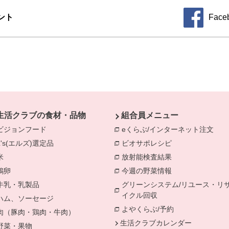
ント
Face
生活クラブの食材・品物
組合員メニュー
ビジョンフード
別のウィンドウで開きます。
eくらぶ/インターネット注文
別の
L's(エルズ)選定品
別のウィンドウで開きます。
ビオサポレシピ
別のウィンドウで
米
別のウィンドウで開きます。
放射能検査結果
別のウィンドウで
鶏卵
別のウィンドウで開きます。
今週の野菜情報
別のウィンドウで
牛乳・乳製品
別のウィンドウで開きます。
グリーンシステム/リユース・リ
イクル回収
別のウィンドウで開き
ハム、ソーセージ
別のウィンドウで開きます。
よやくらぶ/予約
別のウィンドウ
肉（豚肉・鶏肉・牛肉）
別のウィンドウで開きます。
生活クラブカレンダー
野菜・果物
別のウィンドウで開きます。