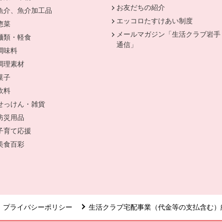
お友だちの紹介
魚介、魚介加工品
別のウィンドウで開きます。
エッコロたすけあい制度
惣菜
別のウィンドウで開きます。
メールマガジン「生活クラブ岩手
麺類・軽食
別のウィンドウで開きます。
通信」
調味料
別のウィンドウで開きます。
調理素材
別のウィンドウで開きます。
菓子
別のウィンドウで開きます。
ます。
飲料
別のウィンドウで開きます。
せっけん・雑貨
別のウィンドウで開きます。
防災用品
別のウィンドウで開きます。
開きます。
子育て応援
別のウィンドウで開きます。
ます。
美食百彩
別のウィンドウで開きます。
で開きます。
ンドウで開きます。
プライバシーポリシー
生活クラブ宅配事業（代金等の支払含む）