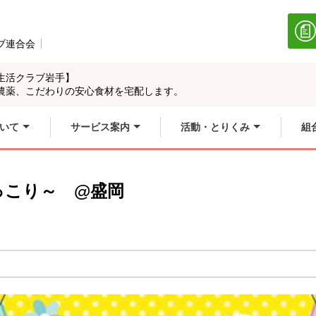
ブ連合会
別のウィンドウで開きます。
生活クラブ岩手】
農薬、こだわりの安心食材を宅配します。
いて
サービス案内
活動・とりくみ
組
っこり～ @盛岡